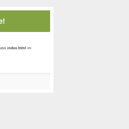
e!
Datei
index.html
im